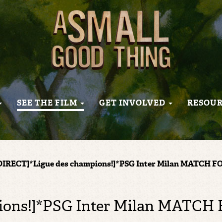
SEE THE FILM
GET INVOLVED
RESOU
DIRECT]*Ligue des champions!]*PSG Inter Milan MATCH 
pions!]*PSG Inter Milan MATC