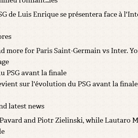
milieu ronflant…les
SG de Luis Enrique se présentera face à l'Int
t
ores
nd more for Paris Saint-Germain vs Inter. You
age
u PSG avant la finale
ent sur l'évolution du PSG avant la finale c
nd latest news
vard and Piotr Zielinski, while Lautaro Mar
le