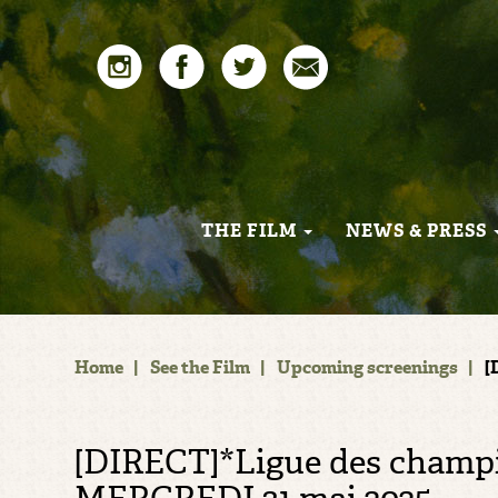
THE FILM
NEWS & PRESS
Home
|
See the Film
|
Upcoming screenings
|
[
[DIRECT]*Ligue des cham