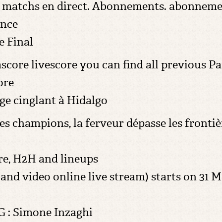
s matchs en direct. Abonnements. abonnement
ance
e Final
score livescore you can find all previous Pa
ore
ge cinglant à Hidalgo
des champions, la ferveur dépasse les frontièr
ore, H2H and lineups
(and video online live stream) starts on 31 
G : Simone Inzaghi