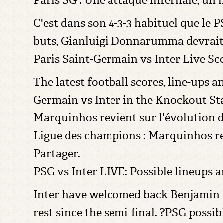
Paris SG : Une attaque infernale, un 
C'est dans son 4-3-3 habituel que le P
buts, Gianluigi Donnarumma devrai
Paris Saint-Germain vs Inter Live Sc
The latest football scores, line-ups a
Germain vs Inter in the Knockout St
Marquinhos revient sur l'évolution d
Ligue des champions : Marquinhos revi
Partager.
PSG vs Inter LIVE: Possible lineups a
Inter have welcomed back Benjamin Pa
rest since the semi-final. ?PSG possib