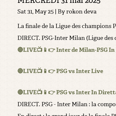
MERCREDI 31 mai 2025
Sat 31, May 25 | By
rokon deva
La finale de la Ligue des champions 
DIRECT. PSG-Inter Milan (Ligue des c
🔴LIVE📺📱👉 Inter de Milan-PSG In
🔴LIVE📺📱👉 PSG vs Inter Live
🔴LIVE📺📱👉 PSG vs Inter In Dirett
DIRECT. PSG - Inter Milan : la compo