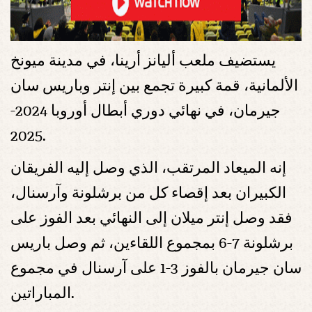
يستضيف ملعب أليانز أرينا، في مدينة ميونخ
الألمانية، قمة كبيرة تجمع بين إنتر وباريس سان
جيرمان، في نهائي دوري أبطال أوروبا 2024-
2025.
إنه الميعاد المرتقب، الذي وصل إليه الفريقان
الكبيران بعد إقصاء كل من برشلونة وآرسنال،
فقد وصل إنتر ميلان إلى النهائي بعد الفوز على
برشلونة 7-6 بمجموع اللقاءين، ثم وصل باريس
سان جيرمان بالفوز 3-1 على آرسنال في مجموع
المباراتين.