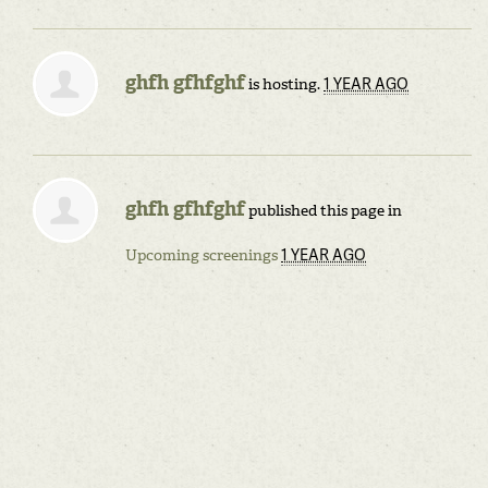
ghfh gfhfghf
1 YEAR AGO
is hosting.
ghfh gfhfghf
published this page in
1 YEAR AGO
Upcoming screenings