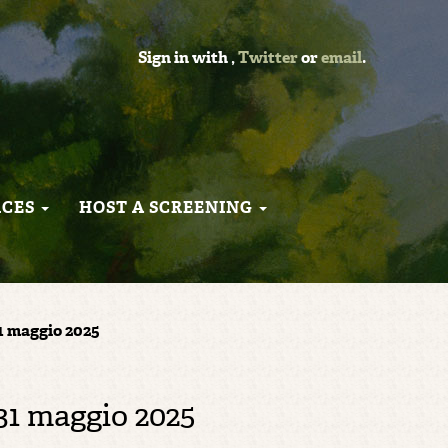
Sign in with
,
Twitter
or
email
.
RCES
HOST A SCREENING
1 maggio 2025
31 maggio 2025