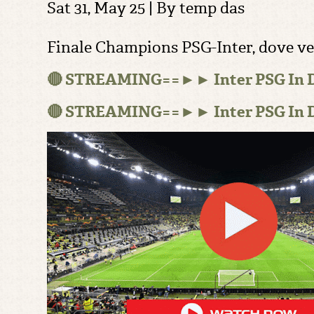
Sat 31, May 25 | By
temp das
Finale Champions PSG-Inter, dove vede
🔴 STREAMING==►► Inter PSG In D
🔴 STREAMING==►► Inter PSG In D