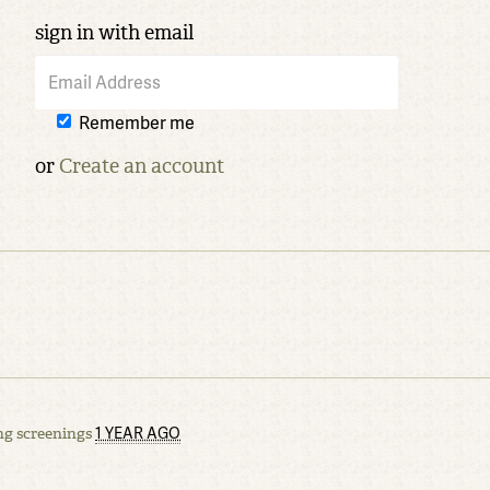
sign in with email
Remember me
or
Create an account
1 YEAR AGO
g screenings