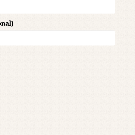
onal)
s