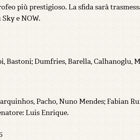
ofeo più prestigioso. La sfida sarà trasmessa
u Sky e NOW.
i, Bastoni; Dumfries, Barella, Calhanoglu,
rquinhos, Pacho, Nuno Mendes; Fabian Ruiz
enatore: Luis Enrique.
5