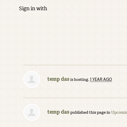
Sign in with
temp das
1 YEAR AGO
is hosting.
temp das
published this page in
Upcomin