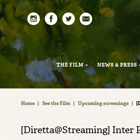
THE FILM
NEWS & PRESS
Home
|
See the Film
|
Upcoming screenings
|
[
[Diretta@Streaming] Inter 